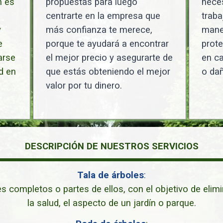
n es
propuestas para luego
neces
centrarte en la empresa que
traba
y
más confianza te merece,
maner
e
porque te ayudará a encontrar
prote
arse
el mejor precio y asegurarte de
en ca
d en
que estás obteniendo el mejor
o dañ
valor por tu dinero.
DESCRIPCIÓN DE NUESTROS SERVICIOS
Tala de árboles
:
es completos o partes de ellos, con el objetivo de elim
la salud, el aspecto de un jardín o parque.