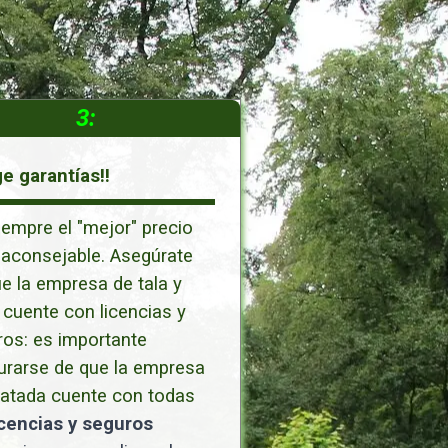
3:
ge garantías!!
empre el "mejor" precio
 aconsejable. Asegúrate
e la empresa de tala y
cuente con licencias y
os: es importante
urarse de que la empresa
ratada cuente con todas
icencias y seguros