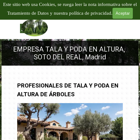
Vaya al Contenido
Este sitio web usa Cookies, se ruega leer la nota informativa sobre el
EMPRESA PODA Y TALA EN ALTURA
Tratamiento de Datos y nuestra política de privacidad.
Aceptar
TALA Y PODA DE ÁRBOLES EN ALTURA
Tel:
601 904
866
Saltar menú
EMPRESA TALA Y PODA EN ALTURA, 
SOTO DEL REAL, Madrid
PROFESIONALES DE TALA Y PODA EN
ALTURA DE ÁRBOLES