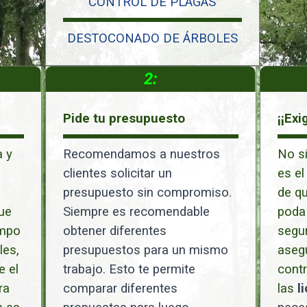
CONTROL DE PLAGAS
DESTOCONADO DE ÁRBOLES
2:
Pide tu presupuesto
¡¡Exi
 y
Recomendamos a nuestros
No si
clientes solicitar un
es el
presupuesto sin compromiso.
de qu
ue
Siempre es recomendable
poda 
ampo
obtener diferentes
segur
les,
presupuestos para un mismo
aseg
e el
trabajo. Esto te permite
cont
ra
comparar diferentes
las
l