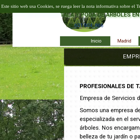
Vaya al Contenido
EMPRESA PODA Y TALA EN A
Este sitio web usa Cookies, se ruega leer la nota informativa sobre el T
TALA Y PODA DE ÁRBOLES EN
Tel:
601 904 866
Inicio
Madrid
EMPRE
PROFESIONALES DE T
Empresa de Servicios de
Somos una empresa de 
especializada en el serv
árboles. Nos encargamo
belleza de tu jardín o p