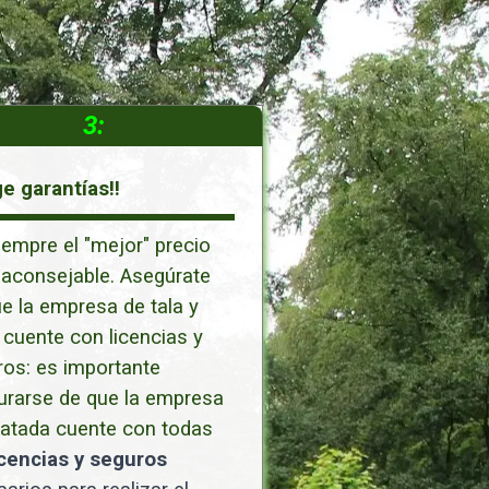
3:
ge garantías!!
empre el "mejor" precio
 aconsejable. Asegúrate
e la empresa de tala y
cuente con licencias y
os: es importante
urarse de que la empresa
ratada cuente con todas
icencias y seguros