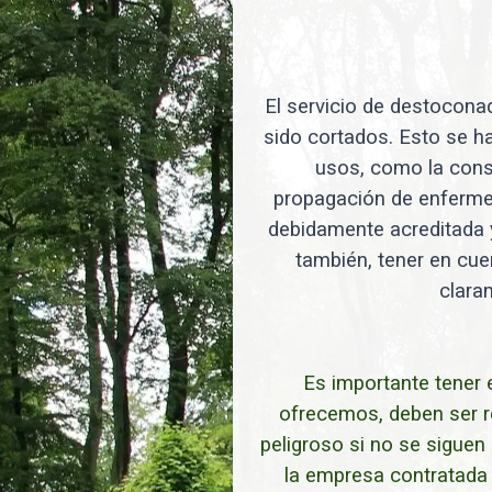
El servicio de destoconad
sido cortados. Esto se ha
usos, como la const
propagación de enfermed
debidamente acreditada y
también, tener en cuen
clara
Es importante tener 
ofrecemos, deben ser r
peligroso si no se sigue
la empresa contratada c