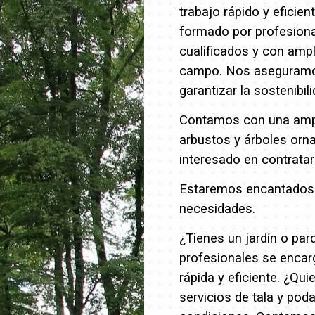
trabajo rápido y eficien
formado por profesion
cualificados y con ampl
campo. Nos aseguramos 
garantizar la sostenibil
Contamos con una ampli
arbustos y árboles orn
interesado en contrata
Estaremos encantados d
necesidades.
¿Tienes un jardín o pa
profesionales se encar
rápida y eficiente.
¿Quie
servicios de tala y pod