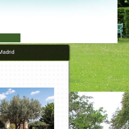
▼
adrid