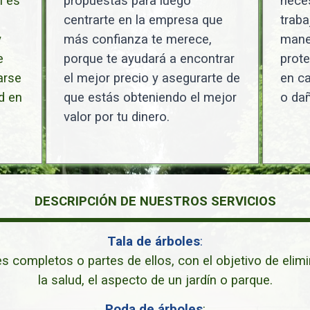
n es
propuestas para luego
neces
centrarte en la empresa que
traba
y
más confianza te merece,
maner
e
porque te ayudará a encontrar
prote
arse
el mejor precio y asegurarte de
en ca
d en
que estás obteniendo el mejor
o dañ
valor por tu dinero.
DESCRIPCIÓN DE NUESTROS SERVICIOS
Tala de árboles
:
es completos o partes de ellos, con el objetivo de elim
la salud, el aspecto de un jardín o parque.
Poda de árboles
: