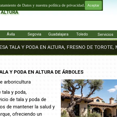
LTURA
ratamiento de Datos y nuestra política de privacidad.
Aceptar
 ALTURA
Saltar menú
Ávila
▼
Segovia
▼
Guadalajara
▼
Toledo
▼
▼
Servicios
SA TALA Y PODA EN ALTURA, FRESNO DE TOROTE, M
ALA Y PODA EN ALTURA DE ÁRBOLES
 arboricultura
tala y poda,
icio de tala y poda de
s de mantener la salud y
arque, ofreciendo un