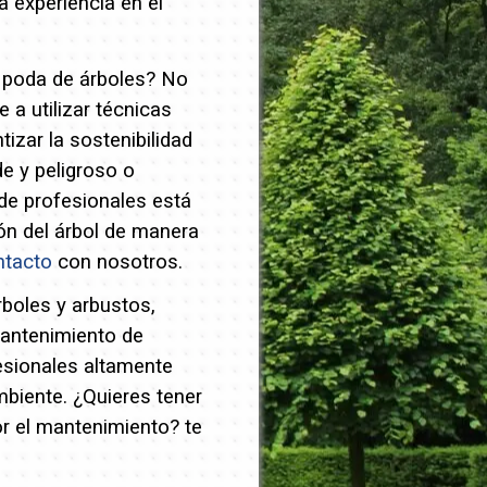
 experiencia en el
y poda de árboles? No
a utilizar técnicas
izar la sostenibilidad
e y peligroso o
de profesionales está
ión del árbol de manera
ntacto
con nosotros.
rboles y arbustos,
mantenimiento de
esionales altamente
mbiente.
¿Quieres tener
or el mantenimiento? te