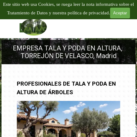
Vaya al Contenido
Este sitio web usa Cookies, se ruega leer la nota informativa sobre el
EMPRESA PODA Y TALA EN ALTURA
Tratamiento de Datos y nuestra política de privacidad.
Aceptar
TALA Y PODA DE ÁRBOLES EN ALTURA
Tel:
601 904
866
Saltar menú
EMPRESA TALA Y PODA EN ALTURA, 
TORREJÓN DE VELASCO, Madrid
PROFESIONALES DE TALA Y PODA EN
ALTURA DE ÁRBOLES