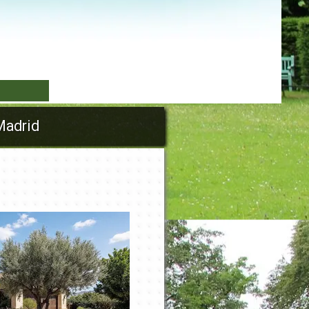
▼
adrid