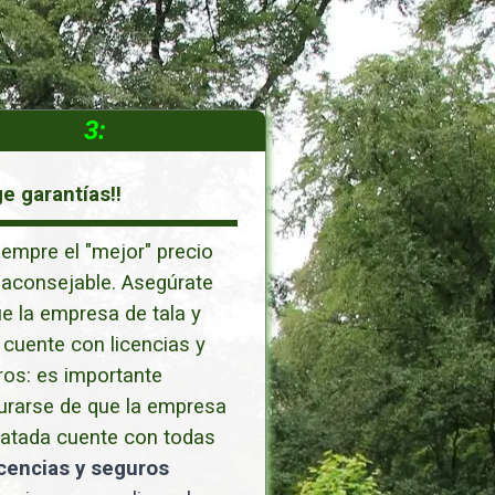
3:
ge garantías!!
empre el "mejor" precio
 aconsejable. Asegúrate
e la empresa de tala y
cuente con licencias y
os: es importante
urarse de que la empresa
ratada cuente con todas
icencias y seguros