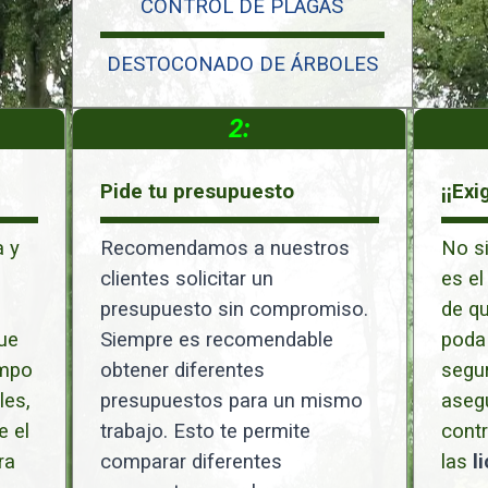
CONTROL DE PLAGAS
DESTOCONADO DE ÁRBOLES
2:
Pide tu presupuesto
¡¡Exi
 y
Recomendamos a nuestros
No si
clientes solicitar un
es el
presupuesto sin compromiso.
de qu
ue
Siempre es recomendable
poda 
ampo
obtener diferentes
segur
les,
presupuestos para un mismo
aseg
e el
trabajo. Esto te permite
cont
ra
comparar diferentes
las
l