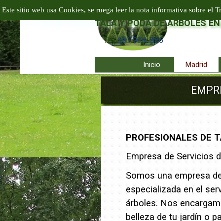
Vaya al Contenido
EMPRESA PODA Y TALA EN A
Este sitio web usa Cookies, se ruega leer la nota informativa sobre el T
TALA Y PODA DE ÁRBOLES EN
Tel:
601 904 866
Inicio
Madrid
EMPRE
PROFESIONALES DE T
Empresa de Servicios de
Somos una empresa de 
especializada en el serv
árboles. Nos encargamo
belleza de tu jardín o p