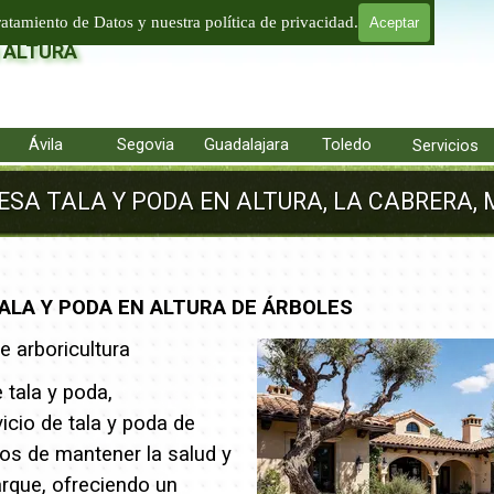
LTURA
ratamiento de Datos y nuestra política de privacidad.
Aceptar
 ALTURA
Saltar menú
Ávila
▼
Segovia
▼
Guadalajara
▼
Toledo
▼
▼
Servicios
SA TALA Y PODA EN ALTURA, LA CABRERA, M
ALA Y PODA EN ALTURA DE ÁRBOLES
 arboricultura
tala y poda,
icio de tala y poda de
s de mantener la salud y
arque, ofreciendo un