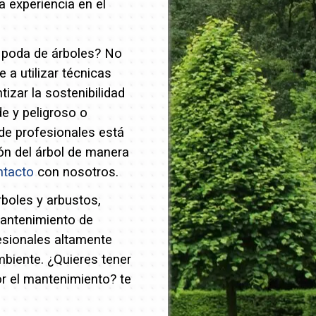
 experiencia en el
y poda de árboles? No
a utilizar técnicas
izar la sostenibilidad
e y peligroso o
de profesionales está
ión del árbol de manera
ntacto
con nosotros.
rboles y arbustos,
mantenimiento de
esionales altamente
mbiente.
¿Quieres tener
or el mantenimiento? te