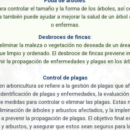
Poda de árboles
:
para controlar el tamaño y la forma de los árboles, así
 también puede ayudar a mejorar la salud de un árbol 
o enfermas.
Desbroces de fincas
:
eliminar la maleza o vegetación no deseada de un área 
que limpio y ordenado. El desbroce de fincas previene 
nir la propagación de enfermedades y plagas en los árb
Control de plagas
en arboricultura se refiere a la gestión de plagas que a
 identificación de plagas y enfermedades, la evaluació
e medidas para controlar o eliminar las plagas. Estas m
eliminación de árboles y arbustos afectados, y la impl
a prevenir la propagación de plagas. El objetivo final es
s y arbustos, y asegurar que estos sean seguros para 