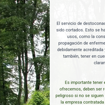
El servicio de destoconad
sido cortados. Esto se ha
usos, como la const
propagación de enfermed
debidamente acreditada y
también, tener en cuen
clara
Es importante tener 
ofrecemos, deben ser r
peligroso si no se sigue
la empresa contratada c