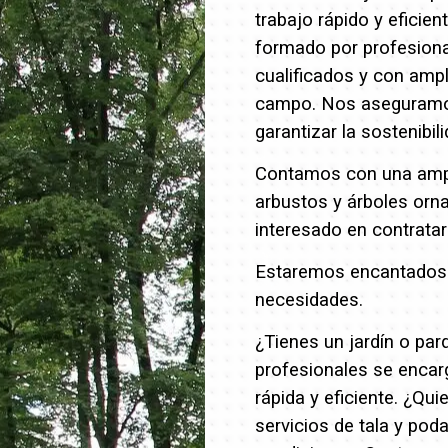
trabajo rápido y eficien
formado por profesion
cualificados y con ampl
campo. Nos aseguramos 
garantizar la sostenibil
Contamos con una ampli
arbustos y árboles orn
interesado en contrata
Estaremos encantados d
necesidades.
¿Tienes un jardín o pa
profesionales se encar
rápida y eficiente.
¿Quie
servicios de tala y pod