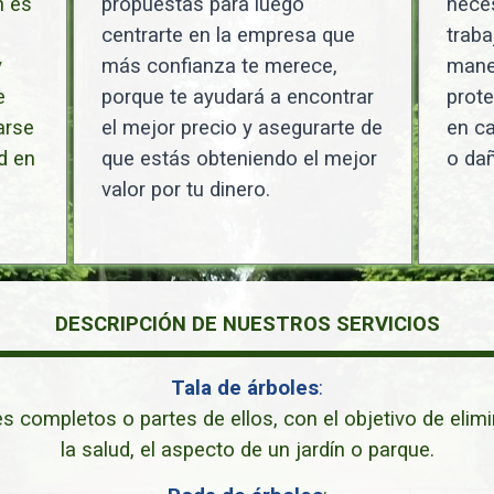
n es
propuestas para luego
neces
centrarte en la empresa que
traba
y
más confianza te merece,
maner
e
porque te ayudará a encontrar
prote
arse
el mejor precio y asegurarte de
en ca
d en
que estás obteniendo el mejor
o dañ
valor por tu dinero.
DESCRIPCIÓN DE NUESTROS SERVICIOS
Tala de árboles
:
es completos o partes de ellos, con el objetivo de elim
la salud, el aspecto de un jardín o parque.