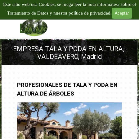
Vaya al Contenido
Este sitio web usa Cookies, se ruega leer la nota informativa sobre el
EMPRESA PODA Y TALA EN ALTURA
Tratamiento de Datos y nuestra política de privacidad.
Aceptar
TALA Y PODA DE ÁRBOLES EN ALTURA
Tel:
601 904
866
Saltar menú
EMPRESA TALA Y PODA EN ALTURA, 
VALDEAVERO, Madrid
PROFESIONALES DE TALA Y PODA EN
ALTURA DE ÁRBOLES