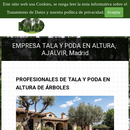
Vaya al Contenido
Este sitio web usa Cookies, se ruega leer la nota informativa sobre el
EMPRESA PODA Y TALA EN ALTURA
Tratamiento de Datos y nuestra política de privacidad.
Aceptar
TALA Y PODA DE ÁRBOLES EN ALTURA
Tel:
601 904
866
Saltar menú
EMPRESA TALA Y PODA EN ALTURA, 
AJALVIR, Madrid
PROFESIONALES DE TALA Y PODA EN
ALTURA DE ÁRBOLES