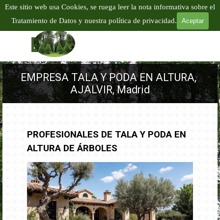
Vaya al Contenido
Este sitio web usa Cookies, se ruega leer la nota informativa sobre el
EMPRESA PODA Y TALA EN ALTURA
Tratamiento de Datos y nuestra política de privacidad.
Aceptar
TALA Y PODA DE ÁRBOLES EN ALTURA
Tel:
601 904
866
Saltar menú
EMPRESA TALA Y PODA EN ALTURA, 
AJALVIR, Madrid
PROFESIONALES DE TALA Y PODA EN
ALTURA DE ÁRBOLES