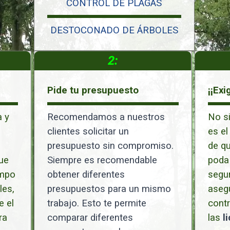
CONTROL DE PLAGAS
DESTOCONADO DE ÁRBOLES
2:
Pide tu presupuesto
¡¡Exi
 y
Recomendamos a nuestros
No si
clientes solicitar un
es el
presupuesto sin compromiso.
de qu
ue
Siempre es recomendable
poda 
ampo
obtener diferentes
segur
les,
presupuestos para un mismo
aseg
e el
trabajo. Esto te permite
cont
ra
comparar diferentes
las
l