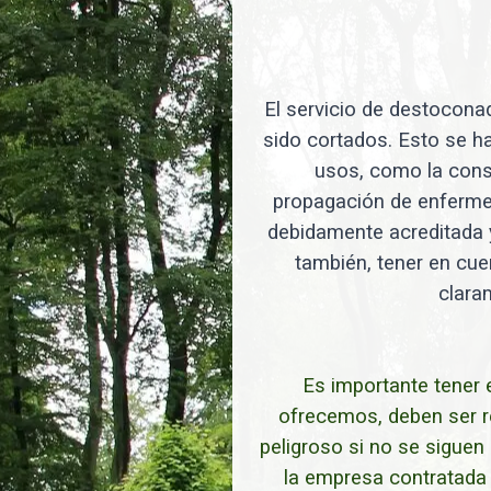
El servicio de destoconad
sido cortados. Esto se ha
usos, como la const
propagación de enfermed
debidamente acreditada y
también, tener en cuen
clara
Es importante tener 
ofrecemos, deben ser r
peligroso si no se sigue
la empresa contratada c