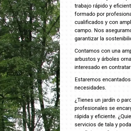
trabajo rápido y eficien
formado por profesion
cualificados y con ampl
campo. Nos aseguramos 
garantizar la sostenibil
Contamos con una ampli
arbustos y árboles orn
interesado en contrata
Estaremos encantados d
necesidades.
¿Tienes un jardín o pa
profesionales se encar
rápida y eficiente.
¿Quie
servicios de tala y pod