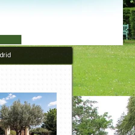
▼
drid