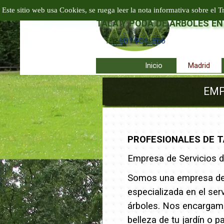
Vaya al Contenido
EMPRESA PODA Y TALA EN A
Este sitio web usa Cookies, se ruega leer la nota informativa sobre el T
TALA Y PODA DE ÁRBOLES EN
Tel:
601 904 866
Inicio
Madrid
EMP
PROFESIONALES DE T
Empresa de Servicios de
Somos una empresa de 
especializada en el serv
árboles. Nos encargamo
belleza de tu jardín o p