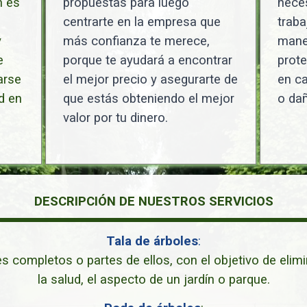
n es
propuestas para luego
neces
centrarte en la empresa que
traba
y
más confianza te merece,
maner
e
porque te ayudará a encontrar
prote
arse
el mejor precio y asegurarte de
en ca
d en
que estás obteniendo el mejor
o dañ
valor por tu dinero.
DESCRIPCIÓN DE NUESTROS SERVICIOS
Tala de árboles
:
es completos o partes de ellos, con el objetivo de elim
la salud, el aspecto de un jardín o parque.