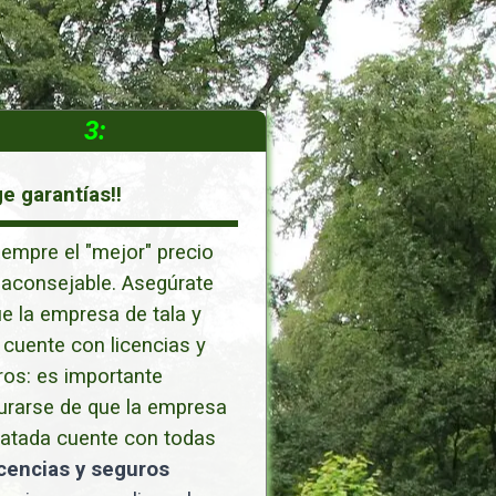
3:
ge garantías!!
empre el "mejor" precio
 aconsejable. Asegúrate
e la empresa de tala y
cuente con licencias y
os: es importante
urarse de que la empresa
ratada cuente con todas
icencias y seguros