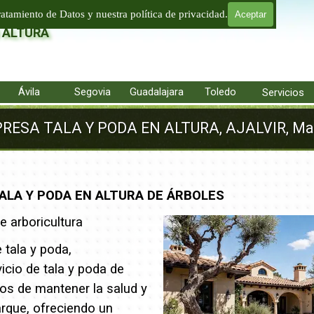
LTURA
ratamiento de Datos y nuestra política de privacidad.
Aceptar
 ALTURA
Saltar menú
Ávila
▼
Segovia
▼
Guadalajara
▼
Toledo
▼
▼
Servicios
RESA TALA Y PODA EN ALTURA, AJALVIR, Ma
ALA Y PODA EN ALTURA DE ÁRBOLES
 arboricultura
tala y poda,
icio de tala y poda de
s de mantener la salud y
arque, ofreciendo un