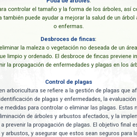
Poda de árboles
:
para controlar el tamaño y la forma de los árboles, así
 también puede ayudar a mejorar la salud de un árbol 
o enfermas.
Desbroces de fincas
:
eliminar la maleza o vegetación no deseada de un área 
que limpio y ordenado. El desbroce de fincas previene 
nir la propagación de enfermedades y plagas en los árb
Control de plagas
en arboricultura se refiere a la gestión de plagas que a
 identificación de plagas y enfermedades, la evaluació
e medidas para controlar o eliminar las plagas. Estas m
eliminación de árboles y arbustos afectados, y la impl
a prevenir la propagación de plagas. El objetivo final es
s y arbustos, y asegurar que estos sean seguros para 