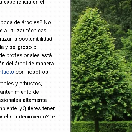
 experiencia en el
y poda de árboles? No
a utilizar técnicas
izar la sostenibilidad
e y peligroso o
de profesionales está
ión del árbol de manera
ntacto
con nosotros.
rboles y arbustos,
mantenimiento de
esionales altamente
mbiente.
¿Quieres tener
or el mantenimiento? te